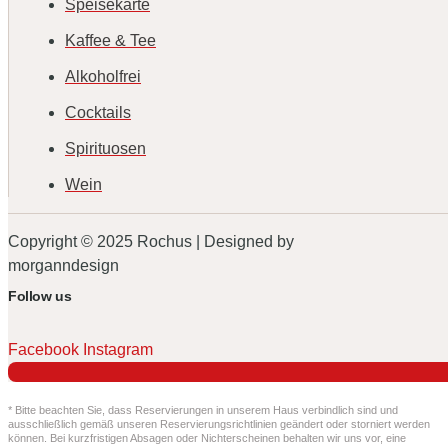
Speisekarte
Kaffee & Tee
Alkoholfrei
Cocktails
Spirituosen
Wein
Copyright © 2025 Rochus | Designed by
morganndesign
Follow us
Facebook
Instagram
* Bitte beachten Sie, dass Reservierungen in unserem Haus verbindlich sind und
ausschließlich gemäß unseren Reservierungsrichtlinien geändert oder storniert werden
können. Bei kurzfristigen Absagen oder Nichterscheinen behalten wir uns vor, eine