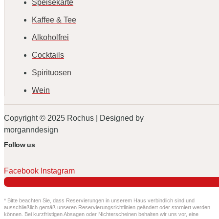
Speisekarte
Kaffee & Tee
Alkoholfrei
Cocktails
Spirituosen
Wein
Copyright © 2025 Rochus | Designed by
morganndesign
Follow us
Facebook
Instagram
* Bitte beachten Sie, dass Reservierungen in unserem Haus verbindlich sind und
ausschließlich gemäß unseren Reservierungsrichtlinien geändert oder storniert werden
können. Bei kurzfristigen Absagen oder Nichterscheinen behalten wir uns vor, eine