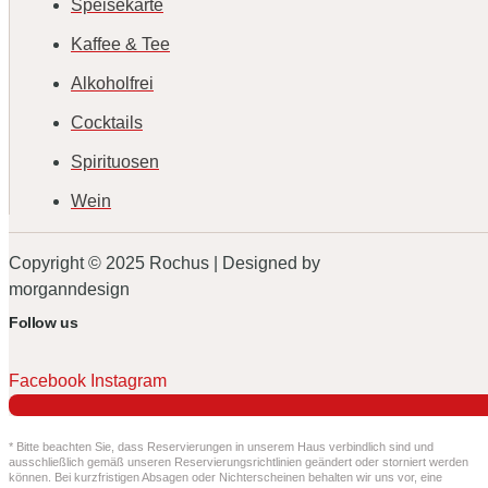
Speisekarte
Kaffee & Tee
Alkoholfrei
Cocktails
Spirituosen
Wein
Copyright © 2025 Rochus | Designed by
morganndesign
Follow us
Facebook
Instagram
* Bitte beachten Sie, dass Reservierungen in unserem Haus verbindlich sind und
ausschließlich gemäß unseren Reservierungsrichtlinien geändert oder storniert werden
können. Bei kurzfristigen Absagen oder Nichterscheinen behalten wir uns vor, eine